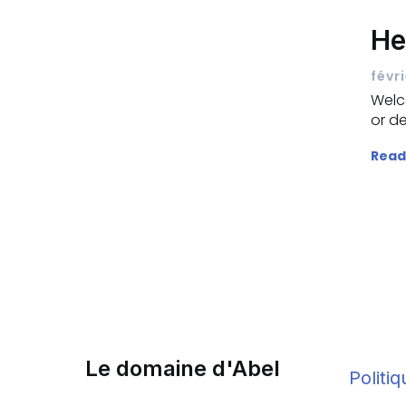
He
févr
Welco
or de
Read
Le domaine d'Abel
Politiq