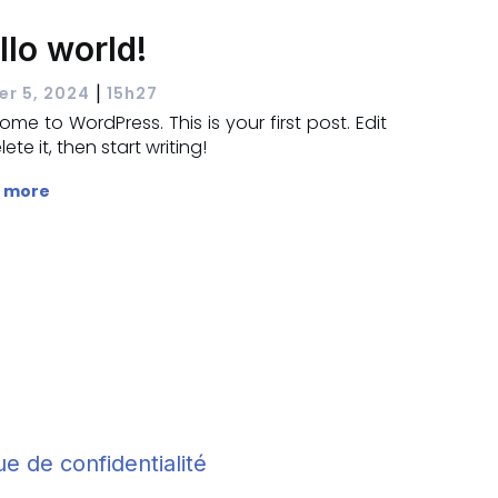
llo world!
|
ier 5, 2024
15h27
me to WordPress. This is your first post. Edit
lete it, then start writing!
 more
ue de confidentialité