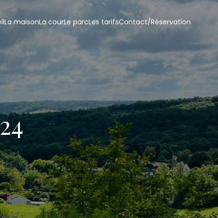
il
La maison
La cour
Le parc
Les tarifs
Contact/Réservation
024